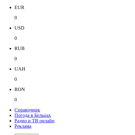
EUR
0
USD
0
RUB
0
UAH
0
RON
0
Справочник
Погода в Бельцах
Радио и ТВ онлайн
Реклама