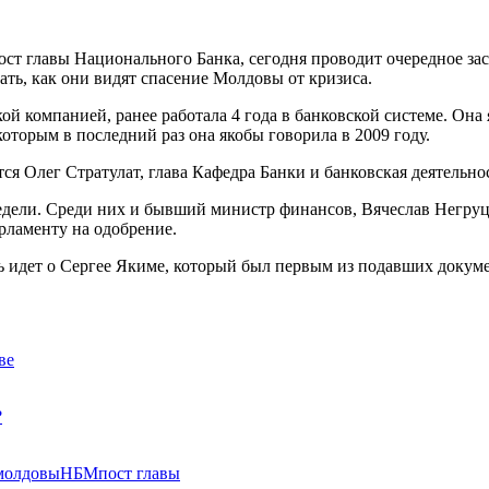
пост главы Национального Банка, сегодня проводит очередное за
ать, как они видят спасение Молдовы от кризиса.
й компанией, ранее работала 4 года в банковской системе. Она
которым в последний раз она якобы говорила в 2009 году.
тся Олег Стратулат, глава Кафедра Банки и банковская деятель
недели. Среди них и бывший министр финансов, Вячеслав Негруц
рламенту на одобрение.
чь идет о Сергее Якиме, который был первым из подавших докум
ве
?
молдовы
НБМ
пост главы