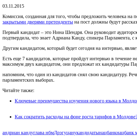
03.11.2015
Комиссия, созданная для того, чтобы предложить человека на 
закрытыми дверями претенденты
на пост должны будут рассказ
Первый кандидат – это Нина Шендря. Она руководит аудиторско
подтвердила, что знает Адриана Канду, спикера Парламента, с 
Другим кандидатом, который будет сегодня на интервью, являе
Есть еще 7 кандидатов, которые пройдут интервью в течение 
максимум двух кандидатом, они предложат их кандидатуры Па
напомним, что один из кандидатов снял свою кандидатуру. Ре
парламентских выборах.
Читайте также:
Ключевые преимущества изучения нового языка в Молдо
Как сократить расходы на фоне роста тарифов в Молдове
андриан канду
глава нбм
Дрэгуцану
кандидаты
нацбанк
нацбанк 