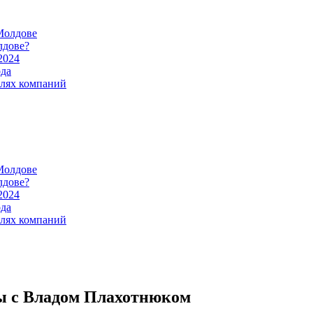
Молдове
лдове?
2024
ода
илях компаний
Молдове
лдове?
2024
ода
илях компаний
ы с Владом Плахотнюком