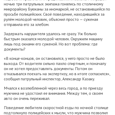
ночью три патрульных экипажа гонялись по столичному
микрорайону Буюканы за иномаркой, не остановившейся по
просьбе полицейских. Своё поведение, находившийся за
рулём молодой человек, объяснил просто — суженая
отправила его за хлебом.
Задержать нарушителя удалось не сразу. Уж больно
быстрым оказался молодой человек. Окружили машину
лишь под окнами его суженой. Но вот проблема: где
документы?
«В конце-концов, он остановился, у него просто не было
выхода. От водителя сильно пахло спиртным, и поначалу
он не хотел предоставлять документы. Потом он
отказывался поехать на экспертизу, но в итоге согласился»,
сообщил патрульный инспектор, Александр Казаку.
Мчался к возлюбленной через весь город, а по приезду
мужчина не удостоил ее внимания. Между тем, о своем
авто он очень переживал.
Поведение любителя скоростной езды по ночной столице
подтолкнуло полицейских к мысли, что мужчина позволил