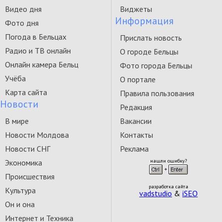
Видео дня
Виджеты
Информация
Фото дня
Погода в Бельцах
Прислать новость
Радио и ТВ онлайн
О городе Бельцы
Онлайн камера Бельц
Фото города Бельцы
Учёба
О портале
Карта сайта
Правила пользования
Новости
Редакция
В мире
Вакансии
Новости Молдова
Контакты
Новости СНГ
Реклама
Экономика
нашли ошибку?
Происшествия
разработка сайта
Культура
vadstudio
&
iSEO
Он и она
Интернет и Техника