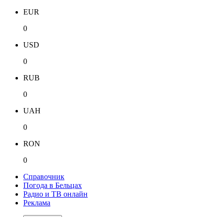
EUR
0
USD
0
RUB
0
UAH
0
RON
0
Справочник
Погода в Бельцах
Радио и ТВ онлайн
Реклама