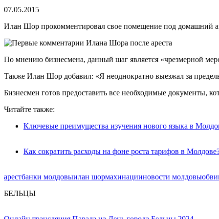
07.05.2015
Илан Шор прокомментировал свое помещение под домашний аре
По мнению бизнесмена, данный шаг является «чрезмерной мер
Также Илан Шор добавил: «Я неоднократно выезжал за пределы 
Бизнесмен готов предоставить все необходимые документы, к
Читайте также:
Ключевые преимущества изучения нового языка в Молдо
Как сократить расходы на фоне роста тарифов в Молдове
арест
банки молдовы
илан шор
махинации
новости молдовы
обви
БЕЛЬЦЫ
Онлайн трансляция Парада на День города Бельцы 2024