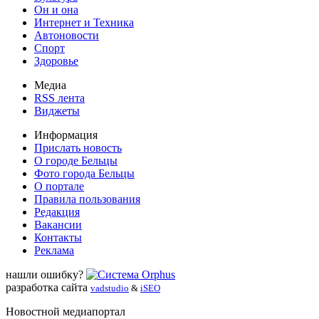
Он и она
Интернет и Техника
Автоновости
Спорт
Здоровье
Медиа
RSS лента
Виджеты
Информация
Прислать новость
О городе Бельцы
Фото города Бельцы
О портале
Правила пользования
Редакция
Вакансии
Контакты
Реклама
нашли ошибку?
разработка сайта
vadstudio
&
iSEO
Новостной медиапортал