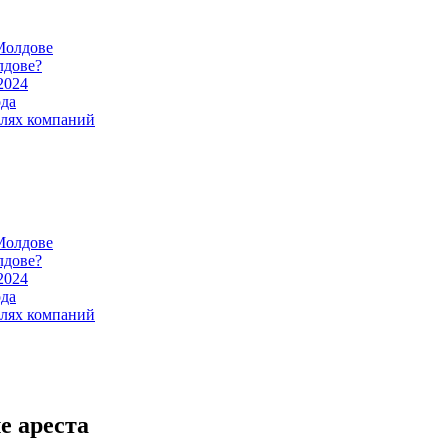
Молдове
лдове?
2024
ода
илях компаний
Молдове
лдове?
2024
ода
илях компаний
е ареста