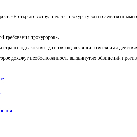
ст: «Я открыто сотрудничал с прокуратурой и следственными о
ой требования прокуроров».
страны, однако я всегда возвращался и ни разу своими действия
оторое докажут необоснованность выдвинутых обвинений против
ве
?
нения