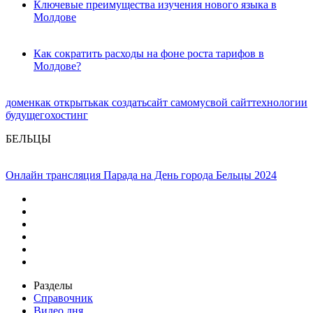
Ключевые преимущества изучения нового языка в
Молдове
Как сократить расходы на фоне роста тарифов в
Молдове?
домен
как открыть
как создать
сайт самому
свой сайт
технологии
будущего
хостинг
БЕЛЬЦЫ
Онлайн трансляция Парада на День города Бельцы 2024
Разделы
Справочник
Видео дня