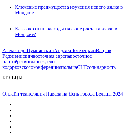
Ключевые преимущества изучения нового языка в
Молдове
Как сократить расходы на фоне роста тарифов в
Молдове?
Александр Пумпянский
Анджей Бжезецкий
Вацлав
Радзивинович
восточная европа
восточное
партнёрство
гданьск
дело
ходорковского
конференция
польша
СНГ
солидарность
БЕЛЬЦЫ
Онлайн трансляция Парада на День города Бельцы 2024