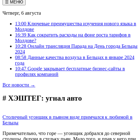
☰ МЕНЮ
Четверг, 6 августа
13:00 Ключевые преимущества изучения нового языка в
Молдове
16:39 Как сократить расходы на фоне роста тарифов в
Молдове?
10:28 Онлайн трансляция Парада на День города Бельцы
2024
08:58 Данные качества воздуха в Бельцах в январе 2024
года
10:47 Google закрывает бесплатные бизнес-сайты в
профилях компаний
Все новости →
# ХЭШТЕГ:
угнал авто
Столичный угонщик в пьяном виде примчался к любимой в
Бельцы
Примечательно, что горе — угонщик добрался до северной
столицы, будучи в стельку пьян. Мало того, и прав у него при