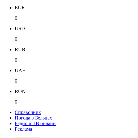
EUR
0
USD
0
RUB
0
UAH
0
RON
0
Справочник
Погода в Бельцах
Радио и ТВ онлайн
Реклама