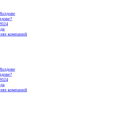
Молдове
лдове?
2024
ода
илях компаний
Молдове
лдове?
2024
ода
илях компаний