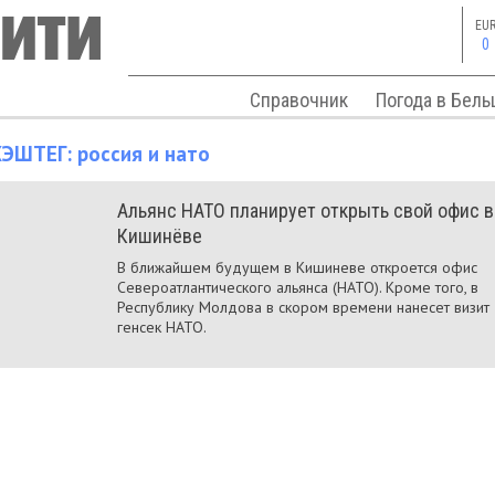
EU
0
Справочник
Погода в Бель
ХЭШТЕГ:
россия и нато
Альянс НАТО планирует открыть свой офис в
Кишинёве
В ближайшем будущем в Кишиневе откроется офис
Североатлантического альянса (НАТО). Кроме того, в
Республику Молдова в скором времени нанесет визит
генсек НАТО.