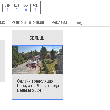
R
USD
RUB
UAH
RON
0
0
0
0
цах
Радио и ТВ онлайн
Реклама
БЕЛЬЦЫ
Онлайн трансляция
Парада на День города
Бельцы 2024