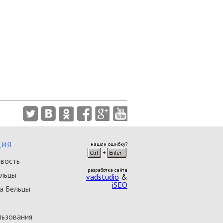
ия
нашли ошибку?
овость
разработка сайта
ельцы
vadstudio
&
iSEO
а Бельцы
льзования