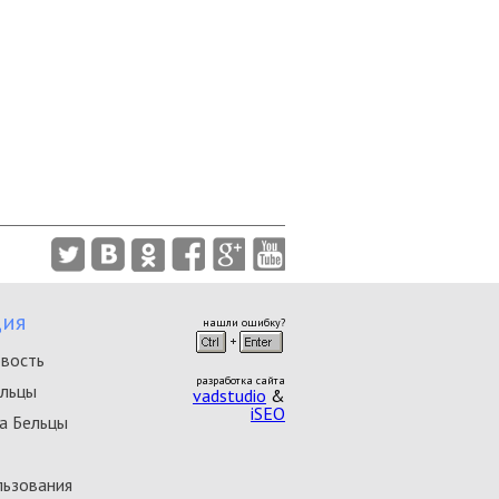
ия
нашли ошибку?
овость
разработка сайта
ельцы
vadstudio
&
iSEO
а Бельцы
льзования