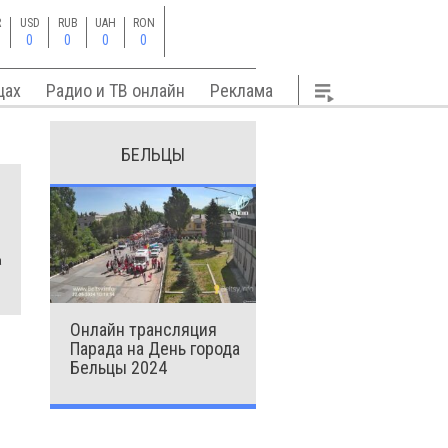
R
USD
RUB
UAH
RON
0
0
0
0
цах
Радио и ТВ онлайн
Реклама
БЕЛЬЦЫ
а
Онлайн трансляция
Парада на День города
Бельцы 2024