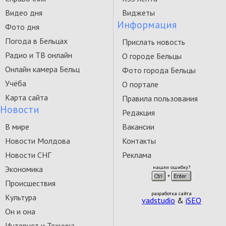
Видео дня
Виджеты
Информация
Фото дня
Погода в Бельцах
Прислать новость
Радио и ТВ онлайн
О городе Бельцы
Онлайн камера Бельц
Фото города Бельцы
Учёба
О портале
Карта сайта
Правила пользования
Новости
Редакция
В мире
Вакансии
Новости Молдова
Контакты
Новости СНГ
Реклама
Экономика
нашли ошибку?
Происшествия
разработка сайта
Культура
vadstudio
&
iSEO
Он и она
Интернет и Техника