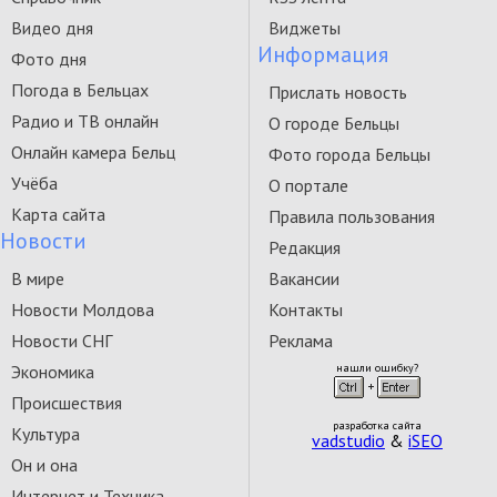
Видео дня
Виджеты
Информация
Фото дня
Погода в Бельцах
Прислать новость
Радио и ТВ онлайн
О городе Бельцы
Онлайн камера Бельц
Фото города Бельцы
Учёба
О портале
Карта сайта
Правила пользования
Новости
Редакция
В мире
Вакансии
Новости Молдова
Контакты
Новости СНГ
Реклама
Экономика
нашли ошибку?
Происшествия
разработка сайта
Культура
vadstudio
&
iSEO
Он и она
Интернет и Техника