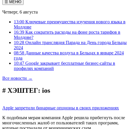
☰ МЕНЮ
Четверг, 6 августа
13:00 Ключевые преимущества изучения нового языка в
Молдове
16:39 Как сократить расходы на фоне роста тарифов в
Молдове?
10:28 Онлайн трансляция Парада на День города Бельцы
2024
08:58 Данные качества воздуха в Бельцах в январе 2024
года
10:47 Google закрывает бесплатные бизнес-сайты в
профилях компаний
Все новости →
# ХЭШТЕГ:
ios
Аpple запретили бинарные опционы в своих приложениях
К подобным мерам компания Аpple решила прибегнуть после
многочисленных жалоб от пользователей таких программ,
которые пострадали от мошеннических схем.