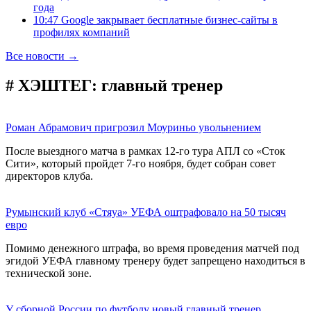
года
10:47 Google закрывает бесплатные бизнес-сайты в
профилях компаний
Все новости →
# ХЭШТЕГ:
главный тренер
Роман Абрамович пригрозил Моуриньо увольнением
После выездного матча в рамках 12-го тура АПЛ со «Сток
Сити», который пройдет 7-го ноября, будет собран совет
директоров клуба.
Румынский клуб «Стяуа» УЕФА оштрафовало на 50 тысяч
евро
Помимо денежного штрафа, во время проведения матчей под
эгидой УЕФА главному тренеру будет запрещено находиться в
технической зоне.
У сборной России по футболу новый главный тренер