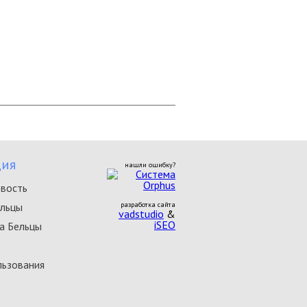
ия
нашли ошибку?
овость
ельцы
разработка сайта
vadstudio
&
iSEO
а Бельцы
льзования