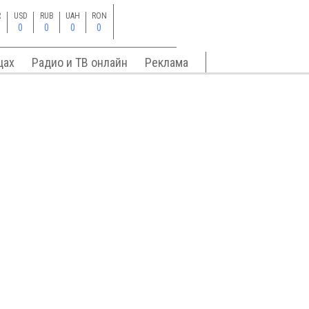
R
USD
RUB
UAH
RON
0
0
0
0
цах
Радио и ТВ онлайн
Реклама