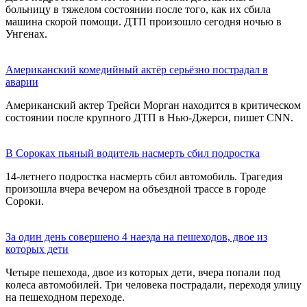
больницу в тяжелом состоянии после того, как их сбила
машина скорой помощи. ДТП произошло сегодня ночью в
Унгенах.
Американский комедийный актёр серьёзно пострадал в
аварии
Американский актер Трейси Морган находится в критическом
состоянии после крупного ДТП в Нью-Джерси, пишет CNN.
В Сороках пьяный водитель насмерть сбил подростка
14-летнего подростка насмерть сбил автомобиль. Трагедия
произошла вчера вечером на объездной трассе в городе
Сороки.
За один день совершено 4 наезда на пешеходов, двое из
которых дети
Четыре пешехода, двое из которых дети, вчера попали под
колеса автомобилей. Три человека пострадали, переходя улицу
на пешеходном переходе.