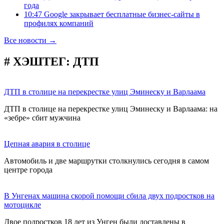
года
10:47 Google закрывает бесплатные бизнес-сайты в
профилях компаний
Все новости →
# ХЭШТЕГ:
ДТП
ДТП в столице на перекрестке улиц Эминеску и Варлаама
ДТП в столице на перекрестке улиц Эминеску и Варлаама: на
«зебре» сбит мужчина
Цепная авария в столице
Автомобиль и две маршрутки столкнулись сегодня в самом
центре города
В Унгенах машина скорой помощи сбила двух подростков на
мотоцикле
Двое подростков 18 лет из Унген были доставлены в