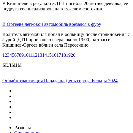
В Кишиневе в результате ДТП погибла 20-летняя девушка, ее
подруга госпитализирована в тяжелом состоянии.
В Оргееве легковой автомобиль врезался в фуру
Водитель автомобиля попал в больницу после столкновения с
фурой. ДТП произошло вчера, около 19:00, на трассе
Кишинев-Оргеев вблизи села Пересечино.
1
2
3
4
5
6
7
8
9
10
11
12
13
14
15
16
17
18
19
20
БЕЛЬЦЫ
Онлайн трансляция Парада на День города Бельцы 2024
Разделы
Справочник