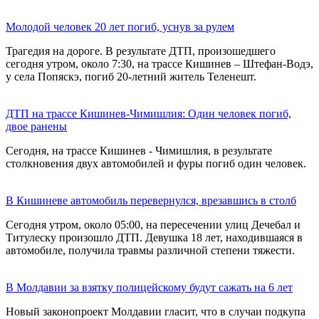
Молодой человек 20 лет погиб, уснув за рулем
Трагедия на дороге. В результате ДТП, произошедшего
сегодня утром, около 7:30, на трассе Кишинев – Штефан-Водэ,
у села Попяскэ, погиб 20-летний житель Теленешт.
ДТП на трассе Кишинев-Чимишлия: Один человек погиб,
двое ранены
Сегодня, на трассе Кишинев - Чимишлия, в результате
столкновения двух автомобилей и фуры погиб один человек.
В Кишиневе автомобиль перевернулся, врезавшись в столб
Сегодня утром, около 05:00, на пересечении улиц Дечебал и
Титулеску произошло ДТП. Девушка 18 лет, находившаяся в
автомобиле, получила травмы различной степени тяжести.
В Молдавии за взятку полицейскому будут сажать на 6 лет
Новый законопроект Молдавии гласит, что в случаи подкупа