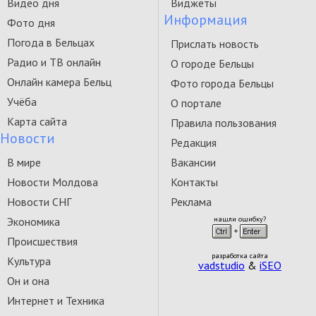
Видео дня
Виджеты
Информация
Фото дня
Погода в Бельцах
Прислать новость
Радио и ТВ онлайн
О городе Бельцы
Онлайн камера Бельц
Фото города Бельцы
Учёба
О портале
Карта сайта
Правила пользования
Новости
Редакция
В мире
Вакансии
Новости Молдова
Контакты
Новости СНГ
Реклама
Экономика
нашли ошибку?
Происшествия
разработка сайта
Культура
vadstudio
&
iSEO
Он и она
Интернет и Техника