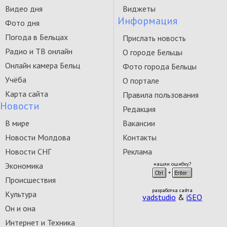
Видео дня
Виджеты
Информация
Фото дня
Погода в Бельцах
Прислать новость
Радио и ТВ онлайн
О городе Бельцы
Онлайн камера Бельц
Фото города Бельцы
Учёба
О портале
Карта сайта
Правила пользования
Новости
Редакция
В мире
Вакансии
Новости Молдова
Контакты
Новости СНГ
Реклама
Экономика
нашли ошибку?
Происшествия
разработка сайта
Культура
vadstudio
&
iSEO
Он и она
Интернет и Техника