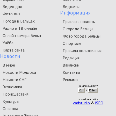
Видео дня
Виджеты
Информация
Фото дня
Погода в Бельцах
Прислать новость
Радио и ТВ онлайн
О городе Бельцы
Онлайн камера Бельц
Фото города Бельцы
Учёба
О портале
Карта сайта
Правила пользования
Новости
Редакция
В мире
Вакансии
Новости Молдова
Контакты
Новости СНГ
Реклама
Экономика
нашли ошибку?
Происшествия
разработка сайта
Культура
vadstudio
&
iSEO
Он и она
Интернет и Техника