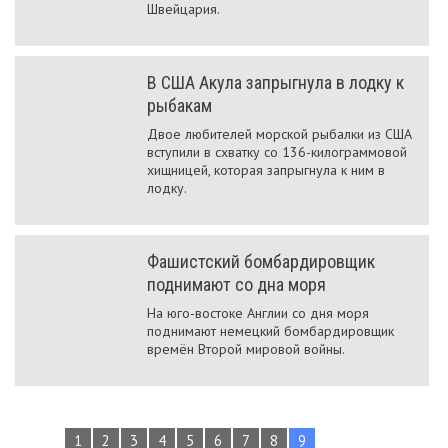
Швейцария.
В США Акула запрыгнула в лодку к
рыбакам
Двое любителей морской рыбалки из США
вступили в схватку со 136-килограммовой
хищницей, которая запрыгнула к ним в
лодку.
Фашистский бомбардировщик
поднимают со дна моря
На юго-востоке Англии со дня моря
поднимают немецкий бомбардировщик
времён Второй мировой войны.
1
2
3
4
5
6
7
8
9