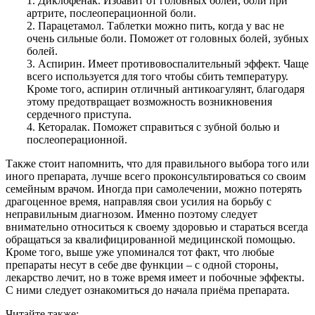
1. Диклофенак. Избавит от головных болей, боли при
артрите, послеоперационной боли.
2. Парацетамол. Таблетки можно пить, когда у вас не
очень сильные боли. Поможет от головных болей, зубных
болей.
3. Аспирин. Имеет противовоспалительный эффект. Чаще
всего используется для того чтобы сбить температуру.
Кроме того, аспирин отличный антикоагулянт, благодаря
этому предотвращает возможность возникновения
сердечного приступа.
4. Кеторалак. Поможет справиться с зубной болью и
послеоперационной.
Также стоит напомнить, что для правильного выбора того или
иного препарата, лучше всего проконсультироваться со своим
семейным врачом. Иногда при самолечении, можно потерять
драгоценное время, направляя свои усилия на борьбу с
неправильным диагнозом. Именно поэтому следует
внимательно относиться к своему здоровью и стараться всегда
обращаться за квалифицированной медицинской помощью.
Кроме того, выше уже упоминался тот факт, что любые
препараты несут в себе две функции – с одной стороны,
лекарство лечит, но в тоже время имеет и побочные эффекты.
С ними следует ознакомиться до начала приёма препарата.
Читайте также: