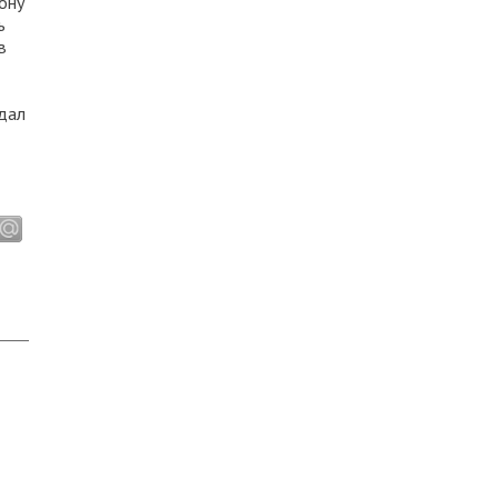
ону
ь
в
 дал