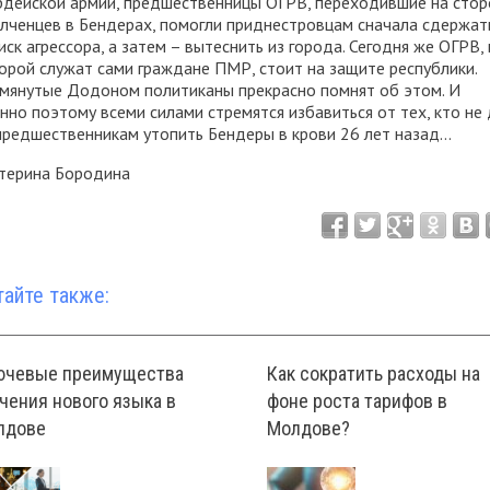
рдейской армии, предшественницы ОГРВ, переходившие на стор
лченцев в Бендерах, помогли приднестровцам сначала сдержат
иск агрессора, а затем – вытеснить из города. Сегодня же ОГРВ, 
орой служат сами граждане ПМР, стоит на защите республики.
мянутые Додоном политиканы прекрасно помнят об этом. И
нно поэтому всеми силами стремятся избавиться от тех, кто не
предшественникам утопить Бендеры в крови 26 лет назад…
терина Бородина
тайте также:
ючевые преимущества
Как сократить расходы на
чения нового языка в
фоне роста тарифов в
лдове
Молдове?