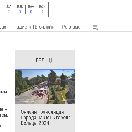
R
USD
RUB
UAH
RON
0
0
0
0
цах
Радио и ТВ онлайн
Реклама
БЕЛЬЦЫ
ьным
не –
Онлайн трансляция
еры.
Парада на День города
Бельцы 2024
6