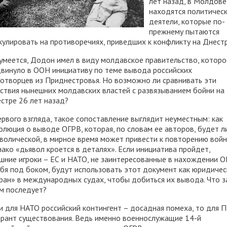
лет назад, в Молдове
находятся политичес
деятели, которые по-
прежнему пытаются
кулировать на противоречиях, приведших к конфликту на Днестр
умеется, Додон имел в виду молдавское правительство, которо
винуло в ООН инициативу по теме вывода российских
отворцев из Приднестровья. Но возможно ли сравнивать эти
ствия нынешних молдавских властей с развязыванием бойни на
стре 26 лет назад?
ервого взгляда, такое сопоставление выглядит неуместным: как
олюция о выводе ОГРВ, которая, по словам ее авторов, будет л
волической, в мирное время может привести к повторению вой
ако «дьявол кроется в деталях». Если инициатива пройдет,
шние игроки – ЕС и НАТО, не заинтересованные в нахождении 
ебя под боком, будут использовать этот документ как юридичес
ран» в международных судах, чтобы добиться их вывода. Что з
м последует?
и для НАТО российский контингент – досадная помеха, то для 
арант существования. Ведь именно военнослужащие 14-й