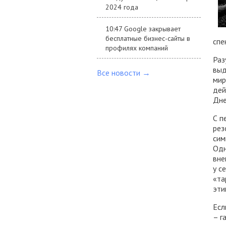
2024 года
10:47 Google закрывает
бесплатные бизнес-сайты в
спе
профилях компаний
Раз
выд
Все новости →
мир
дей
Дне
С п
рез
сим
Одн
вне
у с
«та
эти
Есл
– г