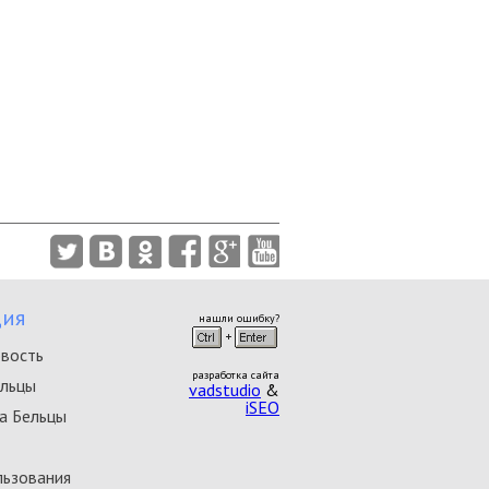
ия
нашли ошибку?
овость
разработка сайта
ельцы
vadstudio
&
iSEO
а Бельцы
льзования