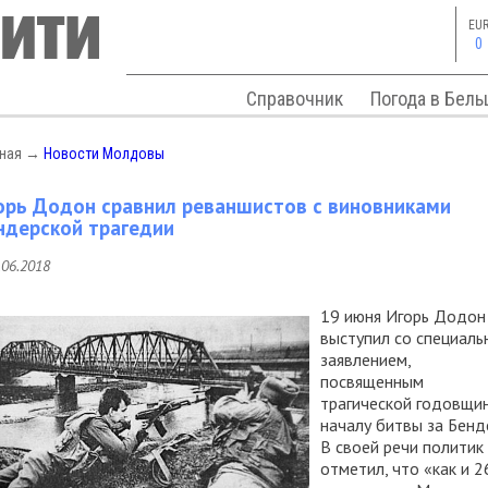
EU
0
Справочник
Погода в Бель
вная
→
Новости Молдовы
орь Додон сравнил реваншистов с виновниками
ндерской трагедии
.06.2018
19 июня Игорь Додон
выступил со специал
заявлением,
посвященным
трагической годовщи
началу битвы за Бенд
В своей речи политик
отметил, что «как и 2