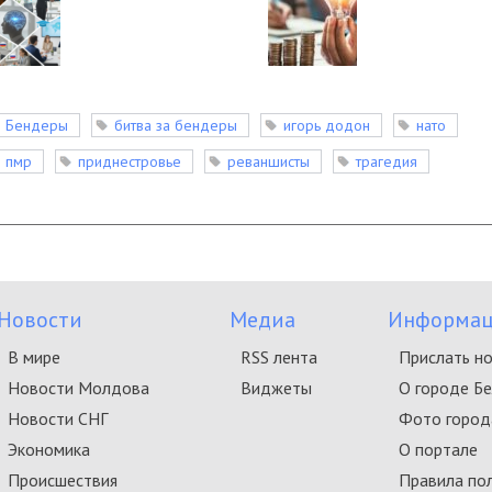
Бендеры
битва за бендеры
игорь додон
нато
пмр
приднестровье
реваншисты
трагедия
Новости
Медиа
Информац
В мире
RSS лента
Прислать н
Новости Молдова
Виджеты
О городе Б
Новости СНГ
Фото город
Экономика
О портале
Происшествия
Правила по