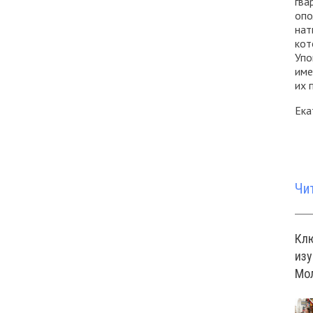
гва
опо
нат
кот
Упо
име
их 
Ека
Чи
Кл
изу
Мо