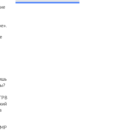
кие
е».
е
ишь
ны?
ОГРВ
кий
а
ПМР