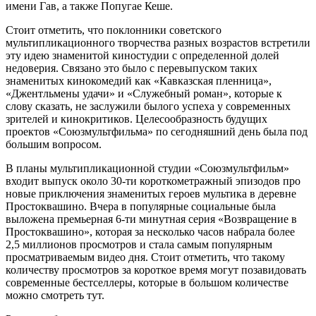
имени Гав, а также Попугае Кеше.
Стоит отметить, что поклонники советского
мультипликационного творчества разных возрастов встретили
эту идею знаменитой киностудии с определенной долей
недоверия. Связано это было с перевыпуском таких
знаменитых кинокомедий как «Кавказская пленница»,
«Джентльмены удачи» и «Служебный роман», которые к
слову сказать, не заслужили былого успеха у современных
зрителей и кинокритиков. Целесообразность будущих
проектов «Союзмультфильма» по сегодняшний день была под
большим вопросом.
В планы мультипликационной студии «Союзмультфильм»
входит выпуск около 30-ти короткометражный эпизодов про
новые приключения знаменитых героев мультика в деревне
Простоквашино. Вчера в популярные социальные была
выложена премьерная 6-ти минутная серия «Возвращение в
Простоквашино», которая за несколько часов набрала более
2,5 миллионов просмотров и стала самым популярным
просматриваемым видео дня. Стоит отметить, что такому
количеству просмотров за короткое время могут позавидовать
современные бестселлеры, которые в большом количестве
можно смотреть тут.