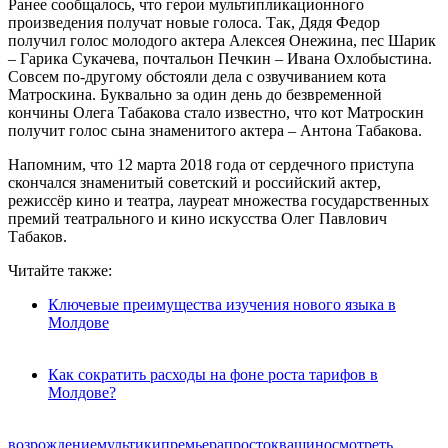
Ранее сообщалось, что герои мультипликационного
произведения получат новые голоса. Так, Дядя Федор
получил голос молодого актера Алексея Онежина, пес Шарик
– Гарика Сукачева, почтальон Печкин – Ивана Охлобыстина.
Совсем по-другому обстояли дела с озвучиванием кота
Матроскина. Буквально за один день до безвременной
кончины Олега Табакова стало известно, что кот Матроскин
получит голос сына знаменитого актера – Антона Табакова.
Напомним, что 12 марта 2018 года от сердечного приступа
скончался знаменитый советский и российский актер,
режиссёр кино и театра, лауреат множества государственных
премий театрального и кино искусства Олег Павлович
Табаков.
Читайте также:
Ключевые преимущества изучения нового языка в
Молдове
Как сократить расходы на фоне роста тарифов в
Молдове?
возрождение
мультики
премьера
простоквашино
смотреть