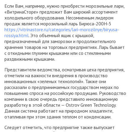
Если Вам, например, нужно приобрести морозильные лари,
«ВитринаСторе» предложит Вам широкий ассортимент
холодильного оборудования. Несомненным лидером
продаж является морозильный ларь Бирюса-200Н-5
https://vitrinastore.ru/categories/lari-morozilnye/biryusa-
rossiya.html
. Это объемный ящик с крышкой,
предназначенный для заморозки и продолжительного
хранения товаров на торговых предприятиях. Ларь бывает
с откидными глухими крышками или со стеклянными
раздвижными крышками.
Представители ведомства, осматривая цеха предприятия,
отметили на важности внедрения в производство
инновационных «зеленых технологий». Также они
рассказали о предпринимаемых государством мерах по
повышению спроса на российскую продукцию. Руководство
компании в свою очередь представило инновационную
разработку в этой области — Ostrov Green Technology.
Данная система работает на природном хладагенте,
отапливая при этом здания теплом от конденсации.
Следует отметить, что предприятие также выпускает