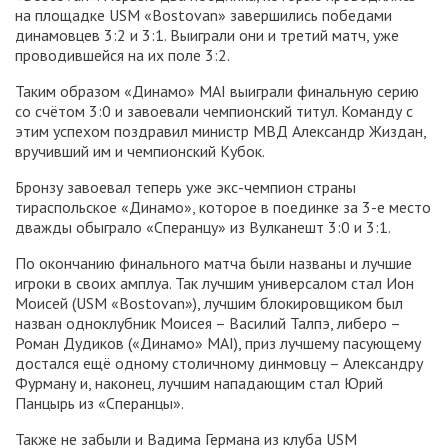
на площадке USM «Bostovan» завершились победами
динамовцев 3:2 и 3:1. Выиграли они и третий матч, уже
проводившейся на их поле 3:2.
Таким образом «Динамо» MAI выиграли финальную серию
со счётом 3:0 и завоевали чемпионский титул. Команду с
этим успехом поздравил министр МВД Александр Жиздан,
вручивший им и чемпионский Кубок.
Бронзу завоевал теперь уже экс-чемпион страны
тираспольское «Динамо», которое в поединке за 3-е место
дважды обыграло «Сперанцу» из Вулканешт 3:0 и 3:1.
По окончанию финального матча были названы и лучшие
игроки в своих амплуа. Так лучшим универсалом стал Ион
Моисей (USM «Bostovan»), лучшим блокировщиком был
назван одноклубник Моисея – Василий Талпэ, либеро –
Роман Дудиков («Динамо» MAI), приз лучшему пасующему
достался ещё одному столичному динмовцу – Александру
Фурману и, наконец, лучшим нападающим стал Юрий
Панцырь из «Сперанцы».
Также не забыли и Вадима Германа из клуба USM