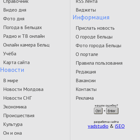
Справочник
RSS лента
Видео дня
Виджеты
Информация
Фото дня
Погода в Бельцах
Прислать новость
Радио и ТВ онлайн
О городе Бельцы
Онлайн камера Бельц
Фото города Бельцы
Учёба
О портале
Карта сайта
Правила пользования
Новости
Редакция
В мире
Вакансии
Новости Молдова
Контакты
Новости СНГ
Реклама
Экономика
нашли ошибку?
Происшествия
разработка сайта
Культура
vadstudio
&
iSEO
Он и она