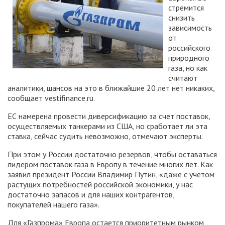
стремится
снизить
зависимость
от
российского
природного
газа, но как
считают
аналитики, шансов на это в ближайшие 20 лет нет никаких,
сообщает vestifinance.ru.
ЕС намерена провести диверсификацию за счет поставок,
осуществляемых танкерами из США, но сработает ли эта
ставка, сейчас судить невозможно, отмечают эксперты.
При этом у России достаточно резервов, чтобы оставаться
лидером поставок газа в Европу в течение многих лет. Как
заявил президент России Владимир Путин, «даже с учетом
растущих потребностей российской экономики, у нас
достаточно запасов и для наших контрагентов,
покупателей нашего газа».
Для «Газпрома» Европа остается приоритетным рынком,