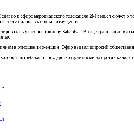
Недавно в эфире марокканского телеканала 2М вышел сюжет о т
нтернете поднялась волна возмущения.
лировалась утреннее ток-шоу Sabahiyat. В ходе трансляции виза
знью.
силием в отношении женщин. Эфир вызвал широкий общественн
которой потребовали государство принять меры против канала и
ве
?
ал