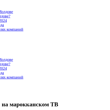
Молдове
лдове?
2024
ода
илях компаний
Молдове
лдове?
2024
ода
илях компаний
и на марокканском ТВ