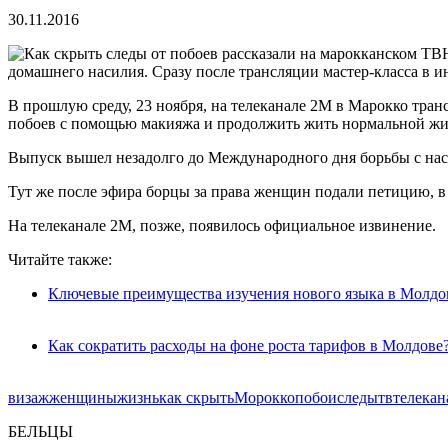
30.11.2016
домашнего насилия. Сразу после трансляции мастер-класса в и
В прошлую среду, 23 ноября, на телеканале 2M в Марокко транс
побоев с помощью макияжа и продолжить жить нормальной жи
Выпуск вышел незадолго до Международного дня борьбы с на
Тут же после эфира борцы за права женщин подали петицию, в 
На телеканале 2М, позже, появилось официальное извинение.
Читайте также:
Ключевые преимущества изучения нового языка в Молдо
Как сократить расходы на фоне роста тарифов в Молдове
визаж
женщины
жизнь
как скрыть
Морокко
побои
следы
тв
телекан
БЕЛЬЦЫ