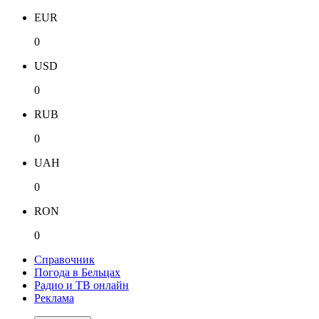
EUR
0
USD
0
RUB
0
UAH
0
RON
0
Справочник
Погода в Бельцах
Радио и ТВ онлайн
Реклама