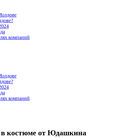
Молдове
лдове?
2024
ода
илях компаний
Молдове
лдове?
2024
ода
илях компаний
а в костюме от Юдашкина