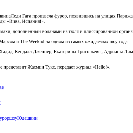
Леди Гага произвела фурор, появившись на улицах Парижа
ды «Вива, Испания!».
 махи, дополненный воланами из тюля и плиссированной органзы,
арсом и The Weeknd на одном из самых ожидаемых шоу года — Vic
Хадид, Кендалл Дженнер, Екатерины Григорьевы, Адрианы Лим
е представит Жасмин Тукс, передает журнал «Hello!».
ве
?
урор
шоу
Юдашкин