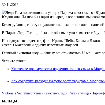
30.11.2016
Юдашкина. На ней был один из нарядов коллекции высокой мо
Белая рубашка, галстук и удлиненный жакет в стиле испанской
В Париж Леди Гага прибыла, чтобы выступить вместе с Бруно М
На подиуме ожидается дефиле Ирины Шейк, Беллы и Джиджи 
Стеллы Максвелл и других известных моделей.
Главный экспонат шоу — fantasy bra стоимостью $3 млн, которо
Читайте также:
Ключевые преимущества изучения нового языка в Молдо
Как сократить расходы на фоне роста тарифов в Молдове
Victoria`s Secret
выступление
костюм
Леди Гага
на улицах
Париж
ф
БЕЛЬЦЫ