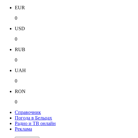
EUR
0
USD
0
RUB
0
UAH
0
RON
0
Справочник
Погода в Бельцах
Радио и ТВ онлайн
Реклама