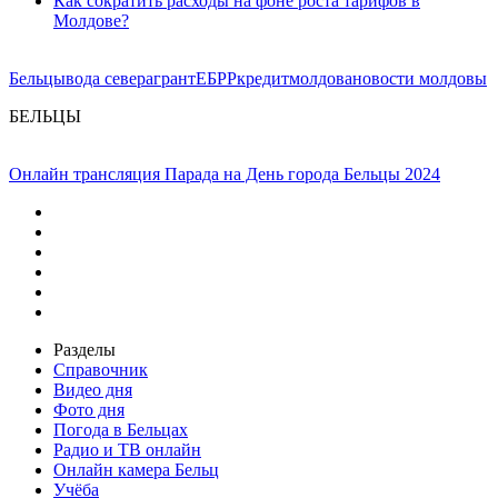
Как сократить расходы на фоне роста тарифов в
Молдове?
Бельцы
вода севера
грант
ЕБРР
кредит
молдова
новости молдовы
БЕЛЬЦЫ
Онлайн трансляция Парада на День города Бельцы 2024
Разделы
Справочник
Видео дня
Фото дня
Погода в Бельцах
Радио и ТВ онлайн
Онлайн камера Бельц
Учёба