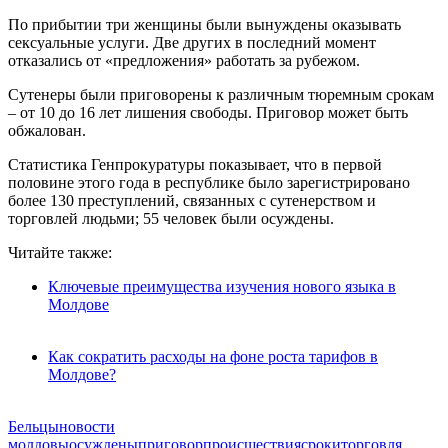
По прибытии три женщины были вынуждены оказывать
сексуальные услуги. Две других в последний момент
отказались от «предложения» работать за рубежом.
Сутенеры были приговорены к различным тюремным срокам
– от 10 до 16 лет лишения свободы. Приговор может быть
обжалован.
Статистика Генпрокуратуры показывает, что в первой
половине этого года в республике было зарегистрировано
более 130 преступлений, связанных с сутенерством и
торговлей людьми; 55 человек были осуждены.
Читайте также:
Ключевые преимущества изучения нового языка в
Молдове
Как сократить расходы на фоне роста тарифов в
Молдове?
Бельцы
новости
молдовы
осуждены
приговор
происшествия
сроки
торговля