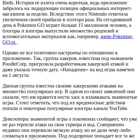
Birds. История ее взлета очень короткая, ведь приложение
забралось на лидирующие позиции официальных интернет-
магазинов за неделю. Вследствие этого Nintendo отметила
увеличения своей прибыли в полтора раза. На сегодняшний
день в Pokemon GO играет больше 15 миллионов человек, а
блогеры и влогеры выпустили множество рецензий и
вспомогательных материалов как, например,
game-Pokemon-
GO.ru
.
Однако не все позитивно настроены по отношению к
приложению. Так, группа хакеров, известная под названием
PoodleCorp, пригрозила разработчикам хакерской атакой и
даже указала точную дату. «Нападение» на код игры намечен
на 1 августа.
Данная группа известна своими хакерскими атаками на
множество популярных игр. В одном из своих заявлений они
сказали, что им нравится нести хаос и взламывать знаменитые
игры. Стоит отметить, что под их вредоносные действия
попали и некоторые популярные влогеры канала YouTube.
Девелоперы знаменитой игры о покемонах сообщают, что уже
не раз терпели атаки на свои сервера и код. Совершенно
недавно они пережили мелкую атаку, но не дали чему-либо
сломаться в приложении. Под подозрение попадает все та же