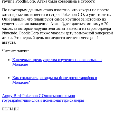
группа PoodleCorp. Атака была совершена в субботу.
По некоторым данным стало известно, что хакеры не просто
хотят временно вывести из строя Pokemon GO, а уничтожить.
Они заявили, что планируют самое крупное за историю их
существования нападение. Атака будет длиться минимум 20
часов, за которые нарушители хотят вывести из строя сервера
Nintendo. PoodleCorp также указали дату возможной хакерской
атаки. Это первый день последнего летнего месяца – 1
августа.
Читайте также:
Ключевые преимущества изучения нового языка в
Молдове
Как сократить расходы на фоне роста тарифов в
Молдове?
Angry Birds
Pokemon GO
покемон
покемон
гоу
разработчики
слови покемона
тетрис
хакеры
БЕЛЬЦЫ