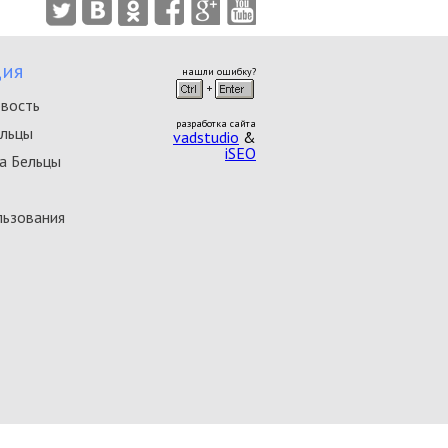
ия
нашли ошибку?
овость
разработка сайта
ельцы
vadstudio
&
iSEO
а Бельцы
льзования