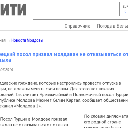
EU
0
Справочник
Погода в Бель
вная
→
Новости Молдовы
рецкий посол призвал молдаван не отказываться о
дыха
.07.2016
давские граждане, которые настроились провести отпуска в
ции, не должны менять свои планы. Для этого нет никаких
ований. Так считает Чрезвычайный и Полномочный посол Турции
публике Молдова Мехмет Селим Картал, сообщает обществен
еканал «Молдова 1».
По словам дипломата
его родной стране
максимально были