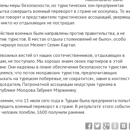
лены меры безопасности, но туристических зон предпринятая
ытка совершить военный переворот в стране не коснулась. То ж
ое говорят и представители туристических ассоциаций, уверяющ
 никто из отдыхающих не пострадал.
йствия военных были направлены против правительства, а не
тив туристов. В местах отдыха столкновений не было», особо
черкнул посол Мехмет Селим Картал.
евожных вестей от наших соотечественников, отдыхающих в
ции, не поступало. Мы хорошо знаем своих партнеров в этой
ане. Они надежны в плане обеспечения безопасности туристам.
еемся, что поток молдавских туристов, предпочитающих
ыхать на турецком побережье, не сократится», завил в контекст
дседатель Патронатной ассоциации индустрии туризма в
публике Молдова Габриел Мэржиняну.
омним, что 15 июля сего года в Турции была предпринята попы
ершить военный переворот в стране. В результате этого событи
 человек погибли, 1600 получили ранения.