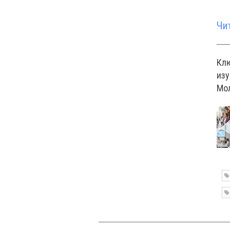
Чи
Кл
изу
Мо