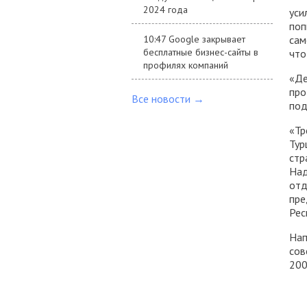
2024 года
уси
поп
10:47 Google закрывает
сам
бесплатные бизнес-сайты в
что
профилях компаний
«Де
про
Все новости →
под
«Тр
Тур
стр
Над
отд
пре
Рес
Нап
сов
200