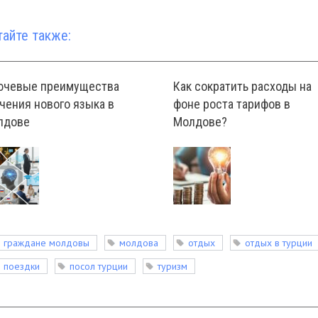
тайте также:
ючевые преимущества
Как сократить расходы на
чения нового языка в
фоне роста тарифов в
лдове
Молдове?
граждане молдовы
молдова
отдых
отдых в турции
поездки
посол турции
туризм