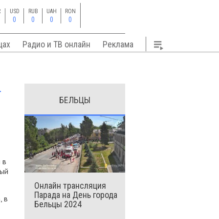
R
USD
RUB
UAH
RON
0
0
0
0
цах
Радио и ТВ онлайн
Реклама
т
БЕЛЬЦЫ
 в
ный
Онлайн трансляция
Парада на День города
, в
Бельцы 2024