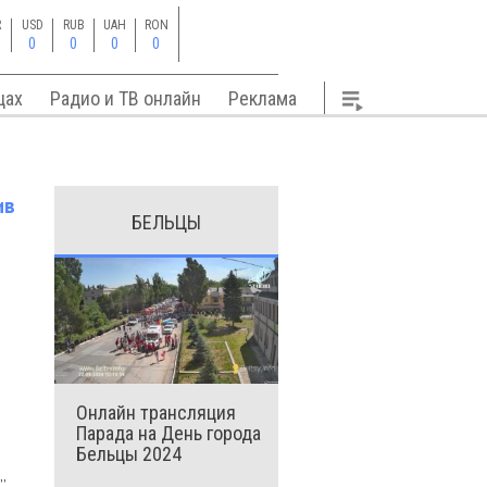
R
USD
RUB
UAH
RON
0
0
0
0
цах
Радио и ТВ онлайн
Реклама
ив
БЕЛЬЦЫ
.
Онлайн трансляция
Парада на День города
Бельцы 2024
”