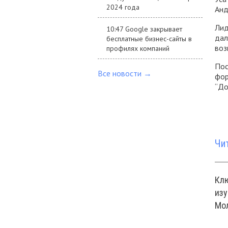
2024 года
Анд
Лид
10:47 Google закрывает
дал
бесплатные бизнес-сайты в
воз
профилях компаний
Пос
Все новости →
фор
“До
Чи
Кл
изу
Мо