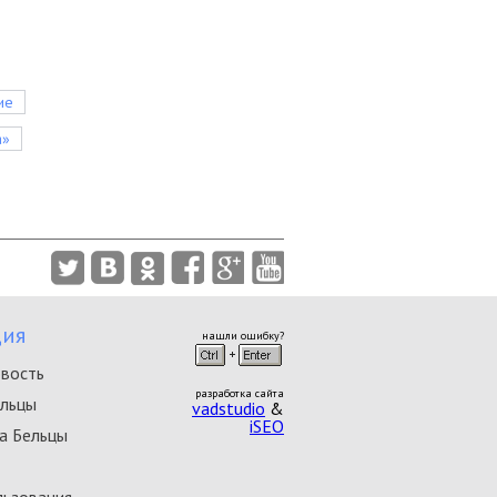
ие
а»
ия
нашли ошибку?
овость
разработка сайта
ельцы
vadstudio
&
iSEO
а Бельцы