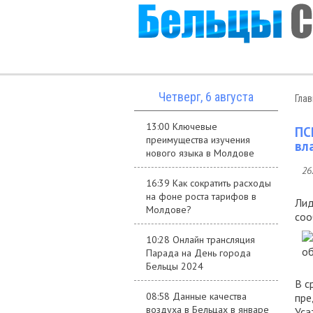
Четверг, 6 августа
Гла
13:00 Ключевые
ПС
преимущества изучения
вл
нового языка в Молдове
26
16:39 Как сократить расходы
на фоне роста тарифов в
Лид
Молдове?
соо
10:28 Онлайн трансляция
Парада на День города
Бельцы 2024
В с
08:58 Данные качества
пре
воздуха в Бельцах в январе
Уса