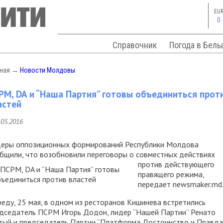
EU
0
Справочник
Погода в Бель
вная
→
Новости Молдовы
РМ, DA и “Наша Партия” готовы объединиться прот
астей
.05.2016
еры оппозиционных формирований Республики Молдова
бщили, что возобновили переговоры о
совместных действиях
против действующего
правящего режима,
передает newsmaker.md
реду, 25 мая, в одном из ресторанов Кишинева встретились
дседатель ПСРМ Игорь Додон, лидер “Нашей Партии” Ренато
тый и председатель Партии “Платформа Достоинство и Правда