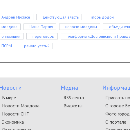
Андрей Нэстасе
действующая власть
игорь додон
молдова
Наша Партия
новости молдовы
объединен
оппозиция
переговоры
платформа «Достоинство и Правд
ПСРМ
ренато усатый
Новости
Медиа
Информац
В мире
RSS лента
Прислать н
Новости Молдова
Виджеты
О городе Б
Новости СНГ
Фото город
Экономика
О портале