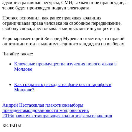
административные ресурсы, СМИ, захваченное правосудие, а
также будет произведен подкуп электората.
Нэстасе вспомнил, как ранее правящая коалиция
ограничивала права человека на свободное передвижение,
свободу слова, арестовывала мирных митингующих и т.д.
Европарламентарий Зигфрид Мурешан отметил, что правой
оппозиции стоит выдвинуть единого кандидата на выборах.
Читайте также:
Ключевые преимущества изучения нового языка в
Молдове
Как сократить расходы на фоне роста тарифов в
Молдове?
Андрей Нэстасе
влад плахотнюк
выборы
президента
молдова
новости молдовы
осень
2016
правительство
правящая коалиция
фальсификация
БЕЛЬЦЫ