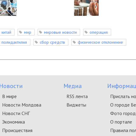
китай
мир
мировые новости
операция
полидактилия
сбор средств
физическое отклонение
Новости
Медиа
Информац
В мире
RSS лента
Прислать н
Новости Молдова
Виджеты
О городе Б
Новости СНГ
Фото город
Экономика
О портале
Происшествия
Правила по