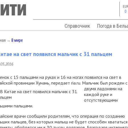
EU
0
Справочник
Погода в Бель
вная
→
В мире
Китае на свет появился мальчик с 31 пальцем
.05.2016
енок с 15 пальцами на руках и 16 на ногах появился на свет в
айской провинции Хунань, передает
ria.ru. Мальчик был рожден с
двумя ладонями на
каждой руке и
отсутствующими
ьшими пальцами.
айские врачи сообщили родителям, что операция по созданию
ьших пальцев, без которых малыш не будет способен хвататься
дметы, обойдется им в 30 тысяч долларов. Благодаря интернет