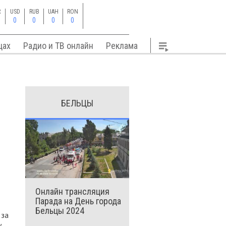
R
USD
RUB
UAH
RON
0
0
0
0
цах
Радио и ТВ онлайн
Реклама
БЕЛЬЦЫ
Онлайн трансляция
Парада на День города
Бельцы 2024
 за
у