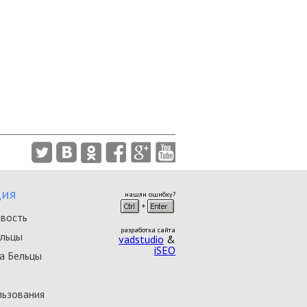
ия
нашли ошибку?
овость
разработка сайта
ельцы
vadstudio
&
iSEO
а Бельцы
льзования