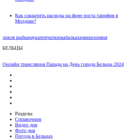
Как сократить расходы на фоне роста тарифов в
Молдове?
ловля рыбы
наука
перчатки
рыбалка
химики
химия
БЕЛЬЦЫ
Онлайн трансляция Парада на День города Бельцы 2024
Разделы
Справочник
Видео дня
Фото дня
Погода в Бельцах