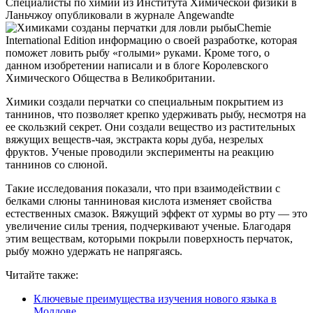
Специалисты по химии из Института Химической физики в
Ланьчжоу опубликовали в журнале Angewandte
Chemie
International Edition информацию о своей разработке, которая
поможет ловить рыбу «голыми» руками. Кроме того, о
данном изобретении написали и в блоге Королевского
Химического Общества в Великобритании.
Химики создали перчатки со специальным покрытием из
таннинов, что позволяет крепко удерживать рыбу, несмотря на
ее скользкий секрет. Они создали вещество из растительных
вяжущих веществ-чая, экстракта коры дуба, незрелых
фруктов. Ученые проводили эксперименты на реакцию
таннинов со слюной.
Такие исследования показали, что при взаимодействии с
белками слюны танниновая кислота изменяет свойства
естественных смазок. Вяжущий эффект от хурмы во рту — это
увеличение силы трения, подчеркивают ученые. Благодаря
этим веществам, которыми покрыли поверхность перчаток,
рыбу можно удержать не напрягаясь.
Читайте также:
Ключевые преимущества изучения нового языка в
Молдове