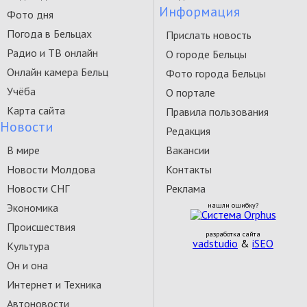
Информация
Фото дня
Погода в Бельцах
Прислать новость
Радио и ТВ онлайн
О городе Бельцы
Онлайн камера Бельц
Фото города Бельцы
Учёба
О портале
Карта сайта
Правила пользования
Новости
Редакция
В мире
Вакансии
Новости Молдова
Контакты
Новости СНГ
Реклама
Экономика
нашли ошибку?
Происшествия
разработка сайта
vadstudio
&
iSEO
Культура
Он и она
Интернет и Техника
Автоновости