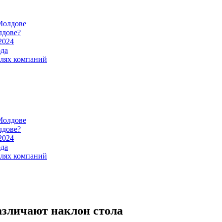
Молдове
лдове?
2024
ода
илях компаний
Молдове
лдове?
2024
ода
илях компаний
азличают наклон стола