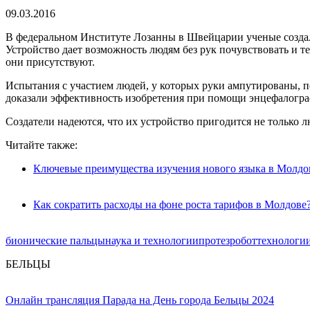
09.03.2016
В федеральном Институте Лозанны в Швейцарии ученые созда
Устройство дает возможность людям без рук почувствовать и т
они присутствуют.
Испытания с участием людей, у которых руки ампутированы, п
доказали эффективность изобретения при помощи энцефалограф
Создатели надеются, что их устройство пригодится не только 
Читайте также:
Ключевые преимущества изучения нового языка в Молдо
Как сократить расходы на фоне роста тарифов в Молдове
бионические пальцы
наука и технологии
протез
робот
технологи
БЕЛЬЦЫ
Онлайн трансляция Парада на День города Бельцы 2024