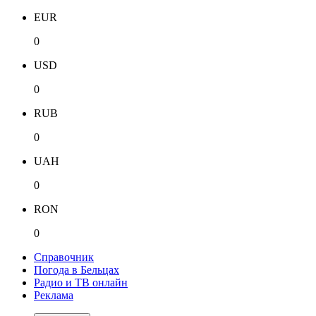
EUR
0
USD
0
RUB
0
UAH
0
RON
0
Справочник
Погода в Бельцах
Радио и ТВ онлайн
Реклама