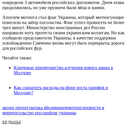
повредили 3 автомобиля российских дипломатов. Днем атаки
продолжились, но уже оружием были яйца и камни.
Апогеем митинга стал флаг Украины, который митингующие
повесили на забор посольства. Флаг успел провисеть не более
трех минут. Министерство иностранных дел России
направили ноту протеста своим украинским коллегам. Но как
сообщили представители Украины, в качестве поддержки
освобождению Савченко вновь могут быть перекрыты дороги
для российских фур.
Читайте также:
Ключевые преимущества изучения нового языка в
Молдове
Как сократить расходы на фоне роста тарифов в
Молдове?
акции протеста
атака яйцами
киев
митинги
новости в
мире
посольство россии
флаг украины
БЕЛЬЦЫ