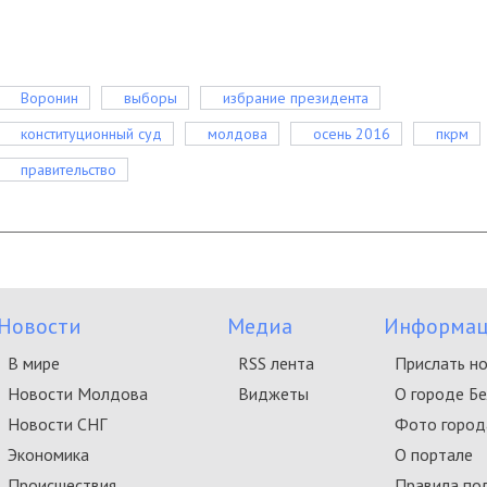
Воронин
выборы
избрание президента
конституционный суд
молдова
осень 2016
пкрм
правительство
Новости
Медиа
Информац
В мире
RSS лента
Прислать н
Новости Молдова
Виджеты
О городе Б
Новости СНГ
Фото город
Экономика
О портале
Происшествия
Правила по