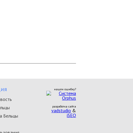
ия
нашли ошибку?
овость
ельцы
разработка сайта
vadstudio
&
iSEO
а Бельцы
льзования