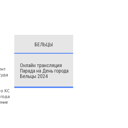
БЕЛЬЦЫ
Онлайн трансляция
ент
Парада на День города
суда
Бельцы 2024
то КС
 года
ение
м