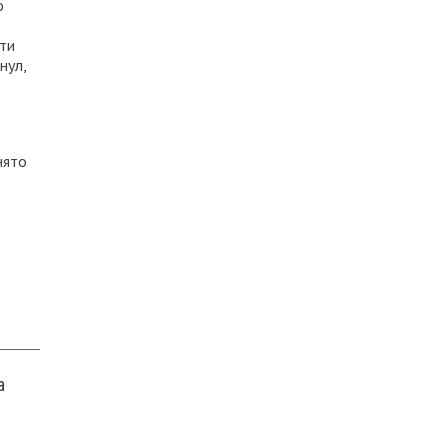
о
ти
нул,
нято
а