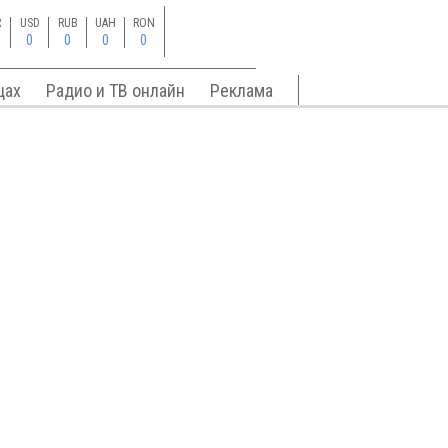
R
USD
RUB
UAH
RON
0
0
0
0
цах
Радио и ТВ онлайн
Реклама