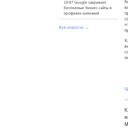
б
10:47 Google закрывает
в
бесплатные бизнес-сайты в
п
профилях компаний
с
ч
Все новости →
п
К
в
с
п
Ч
К
и
М