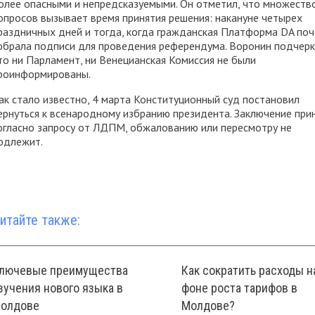
олее опасными и непредсказуемыми. Он отметил, что множеств
опросов вызывает время принятия решения: накануне четырех
раздничных дней и тогда, когда гражданская Платформа DA поч
обрала подписи для проведения референдума. Воронин подчерк
то ни Парламент, ни Венецианская Комиссия не были
роинформированы.
ак стало известно, 4 марта Конституционный суд постановил
ернуться к всенародному избранию президента. Заключение при
огласно запросу от ЛДПМ, обжалованию или пересмотру не
одлежит.
итайте также:
лючевые преимущества
Как сократить расходы н
зучения нового языка в
фоне роста тарифов в
олдове
Молдове?