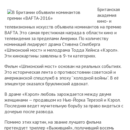
Британская
академия
кино- и
телевизионных искусств объявила номинантов на премию
BAFTA. Это самая престижная награда в области кино и
телевидения за пределами Америки. По количеству
номинаций лидируют драма Стивена Спилберга
«Шпионский мост» и мелодрама Тодда Хейнса «Кэрол».
Эти кинокартины заявлены в 9-ти категориях.
Фильм «Шпионский мост» основан на реальных событиях.
Это историческая лента о противостоянии советской и
американской спецслужб в эпоху “холодной войны”. В её
эпицентре оказался бруклинский адвокат.
В драме «Кэрол» любовь зарождается между двумя
женщинами — продавцом из Нью-Йорка Терезой и Кэрол.
Последняя ведет мучительную борьбу за право видеться с
дочерью после развода.
Помимо этих картин, на звание лучшего фильма
претендует триллер «Выживший», получивший восемь