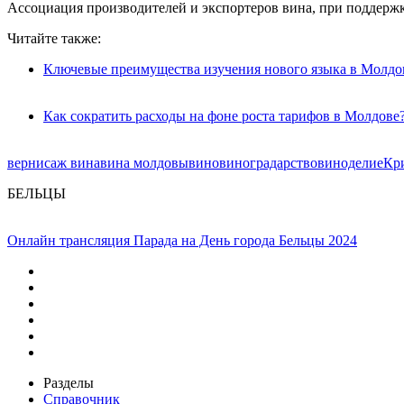
Ассоциация производителей и экспортеров вина, при поддержк
Читайте также:
Ключевые преимущества изучения нового языка в Молдо
Как сократить расходы на фоне роста тарифов в Молдове
вернисаж вина
вина молдовы
вино
виноградарство
виноделие
Кр
БЕЛЬЦЫ
Онлайн трансляция Парада на День города Бельцы 2024
Разделы
Справочник