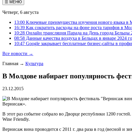
☰ МЕНЮ
Четверг, 6 августа
13:00 Ключевые преимущества изучения нового языка в 
16:39 Как сократить расходы на фоне роста тарифов в Мо
10:28 Онлайн трансляция Парада на День города Бельцы 
08:58 Данные качества воздуха в Бельцах в январе 2024 г
10:47 Google закрывает бесплатные бизнес-сайты в проф
Все новости →
Главная
→
Культура
В Молдове набирает популярность фес
23.12.2015
Вернисаж».
В этот раз событие собрало во Дворце республики 1200 гостей
Wine Friendly.
Вернисаж вина проводится с 2011 г. два раза в год (весной и