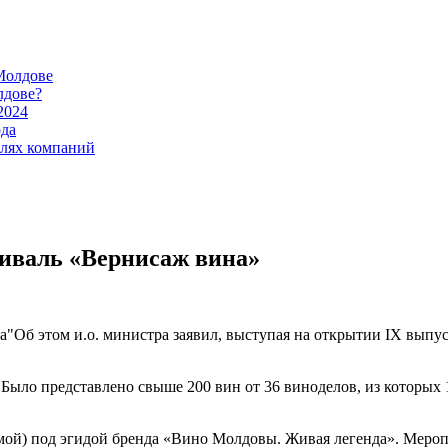
Молдове
лдове?
2024
ода
илях компаний
тиваль «Вернисаж вина»
Об этом и.о. министра заявил, выступая на открытии IX вып
. Было представлено свыше 200 вин от 36 виноделов, из которых
 зимой) под эгидой бренда «Вино Молдовы. Живая легенда». Мер