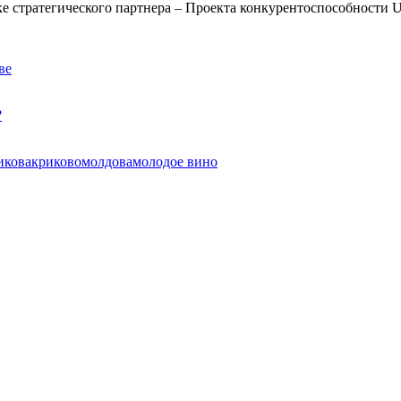
е стратегического партнера – Проекта конкурентоспособности 
ве
?
икова
криково
молдова
молодое вино