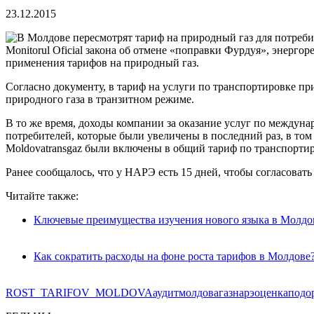
23.12.2015
Monitorul Oficial закона об отмене «поправки Фурдуя», энерг
применения тарифов на природный газ.
Согласно документу, в тариф на услуги по транспортировке пр
природного газа в транзитном режиме.
В то же время, доходы компании за оказание услуг по междуна
потребителей, которые были увеличены в последний раз, в том 
Moldovatransgaz были включены в общий тариф по транспортиро
Ранее сообщалось, что у НАРЭ есть 15 дней, чтобы согласова
Читайте также:
Ключевые преимущества изучения нового языка в Молдо
Как сократить расходы на фоне роста тарифов в Молдове
ROST_TARIFOV_MOLDOVA
аудит
молдовагаз
нарэ
оценка
подо