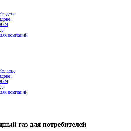
Молдове
лдове?
2024
ода
илях компаний
Молдове
лдове?
2024
ода
илях компаний
дный газ для потребителей