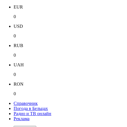
EUR
0
USD
0
RUB
0
UAH
0
RON
0
Справочник
Погода в Бельцах
Радио и ТВ онлайн
Реклама