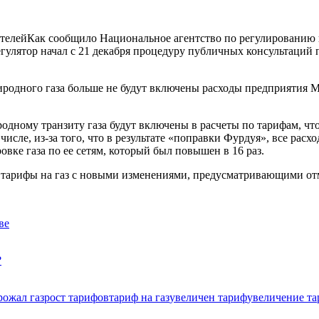
Как сообщило Национальное агентство по регулированию в 
орегулятор начал с 21 декабря процедуру публичных консультаци
иродного газа больше не будут включены расходы предприятия M
родному транзиту газа будут включены в расчеты по тарифам, чт
числе, из-за того, что в результате «поправки Фурдуя», все ра
вке газа по ее сетям, который был повышен в 16 раз.
ть тарифы на газ с новыми изменениями, предусматривающими о
ве
?
рожал газ
рост тарифов
тариф на газ
увеличен тариф
увеличение т