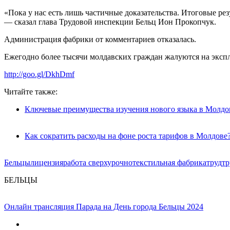
«Пока у нас есть лишь частичные доказательства. Итоговые рез
— сказал глава Трудовой инспекции Бельц Ион Прокопчук.
Администрация фабрики от комментариев отказалась.
Ежегодно более тысячи молдавских граждан жалуются на экспл
http://goo.gl/DkhDmf
Читайте также:
Ключевые преимущества изучения нового языка в Молдо
Как сократить расходы на фоне роста тарифов в Молдове
Бельцы
лицензия
работа сверхурочно
текстильная фабрика
труд
тр
БЕЛЬЦЫ
Онлайн трансляция Парада на День города Бельцы 2024