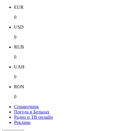
EUR
0
USD
0
RUB
0
UAH
0
RON
0
Справочник
Погода в Бельцах
Радио и ТВ онлайн
Реклама