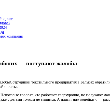
Молдове
лдове?
2024
ода
илях компаний
рабочих — поступают жалобы
Сотрудники текстильного предприятия в Бельцах обратили
ой оплаты.
 Некоторые говорят, что работают сверхурочно, но получают мал
даже с детьми толком не видимся. А платят нам копейки», — расс