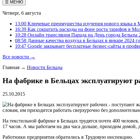
☰ МЕНЮ
Четверг, 6 августа
13:00 Ключевые преимущества изучения нового языка в 
16:39 Как сократить расходы на фоне роста тарифов в Мо
10:28 Онлайн трансляция Парада на День города Бельцы 
08:58 Данные качества воздуха в Бельцах в январе 2024 г
10:47 Google закрывает бесплатные бизнес-сайты в проф
Все новости →
Главная
→
Новости Бельцы
На фабрике в Бельцах эксплуатируют 
25.10.2015
словам, им приходится работать сверхурочно без дополнительн
На текстильной фабрике в Бельцах трудятся почти 400 человек.
17 часов. А мы работаем на два часа дольше, приходим домой, 
Работники предприятия обратились в Трудовую инспекцию.