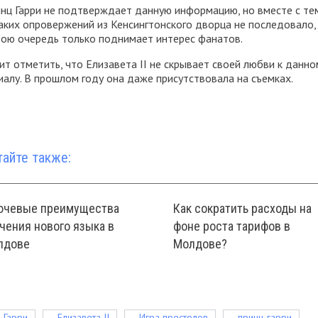
нц Гарри не подтверждает данную информацию, но вместе с те
аких опровержений из Кенсингтонского дворца не последовало,
вою очередь только поднимает интерес фанатов.
ит отметить, что Елизавета II не скрывает своей любви к данно
иалу. В прошлом году она даже присутствовала на съемках.
тайте также:
ючевые преимущества
Как сократить расходы на
чения нового языка в
фоне роста тарифов в
лдове
Молдове?
Гарри
Елизавета II
Игра престолов
принц гарри