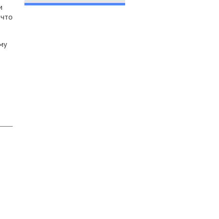
м
 что
му