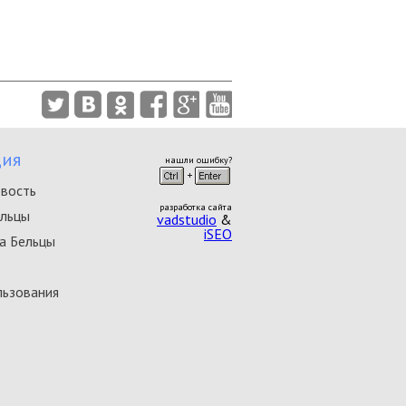
ия
нашли ошибку?
овость
разработка сайта
ельцы
vadstudio
&
iSEO
а Бельцы
льзования