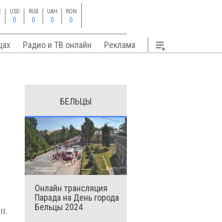
R
USD
RUB
UAH
RON
0
0
0
0
цах
Радио и ТВ онлайн
Реклама
БЕЛЬЦЫ
Онлайн трансляция
ь
Парада на День города
Бельцы 2024
I.