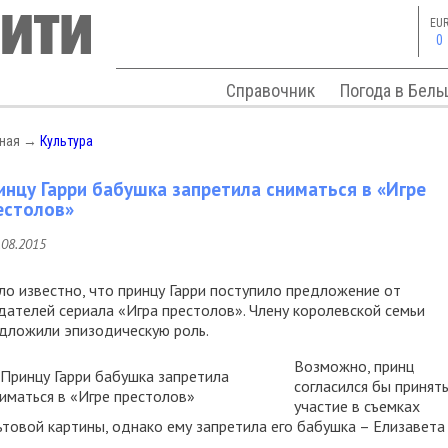
EU
0
Справочник
Погода в Бель
вная
→
Культура
инцу Гарри бабушка запретила сниматься в «Игре
естолов»
.08.2015
ло известно, что принцу Гарри поступило предложение от
дателей сериала «Игра престолов». Члену королевской семьи
дложили эпизодическую роль.
Возможно, принц
согласился бы принят
участие в съемках
ьтовой картины, однако ему запретила его бабушка – Елизавета I