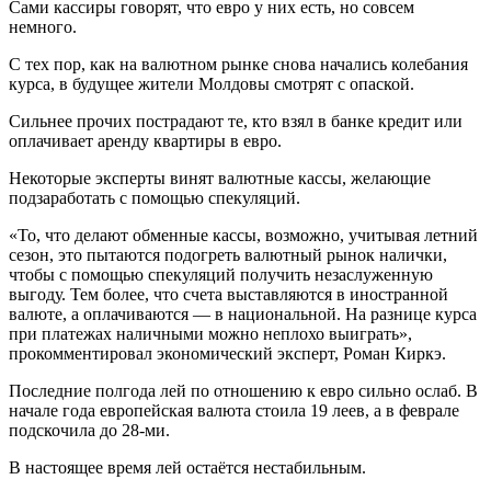
Сами кассиры говорят, что евро у них есть, но совсем
немного.
С тех пор, как на валютном рынке снова начались колебания
курса, в будущее жители Молдовы смотрят с опаской.
Сильнее прочих пострадают те, кто взял в банке кредит или
оплачивает аренду квартиры в евро.
Некоторые эксперты винят валютные кассы, желающие
подзаработать с помощью спекуляций.
«То, что делают обменные кассы, возможно, учитывая летний
сезон, это пытаются подогреть валютный рынок налички,
чтобы с помощью спекуляций получить незаслуженную
выгоду. Тем более, что счета выставляются в иностранной
валюте, а оплачиваются — в национальной. На разнице курса
при платежах наличными можно неплохо выиграть»,
прокомментировал экономический эксперт, Роман Киркэ.
Последние полгода лей по отношению к евро сильно ослаб. В
начале года европейская валюта стоила 19 леев, а в феврале
подскочила до 28-ми.
В настоящее время лей остаётся нестабильным.