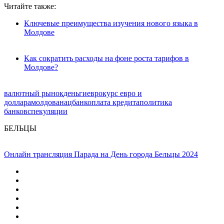
Читайте также:
Ключевые преимущества изучения нового языка в
Молдове
Как сократить расходы на фоне роста тарифов в
Молдове?
валютный рынок
деньги
евро
курс евро и
доллара
молдова
нацбанк
оплата кредита
политика
банков
спекуляции
БЕЛЬЦЫ
Онлайн трансляция Парада на День города Бельцы 2024