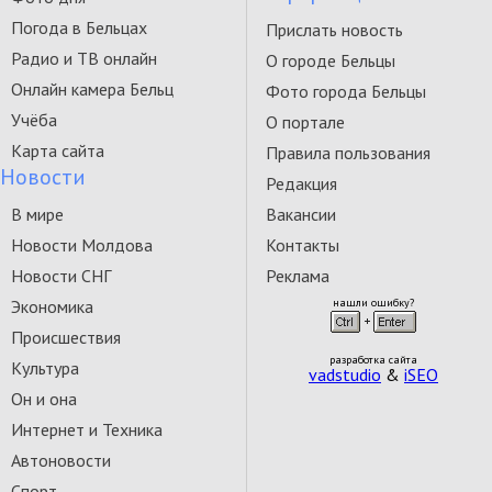
Погода в Бельцах
Прислать новость
Радио и ТВ онлайн
О городе Бельцы
Онлайн камера Бельц
Фото города Бельцы
Учёба
О портале
Карта сайта
Правила пользования
Новости
Редакция
В мире
Вакансии
Новости Молдова
Контакты
Новости СНГ
Реклама
Экономика
нашли ошибку?
Происшествия
разработка сайта
Культура
vadstudio
&
iSEO
Он и она
Интернет и Техника
Автоновости
Спорт