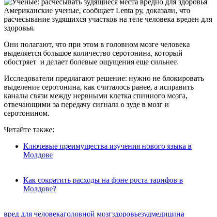
Американские ученые, сообщает Lenta ру, доказали, что
расчесывание зудящихся участков на теле человека вреден для
здоровья.
Они полагают, что при этом в головном мозге человека
выделяется большое количество серотонина, который
обостряет и делает болевые ощущения еще сильнее.
Исследователи предлагают решение: нужно не блокировать
выделение серотонина, как считалось ранее, а исправить
каналы связи между нервными клетка спинного мозга,
отвечающими за передачу сигнала о зуде в мозг и
серотонином.
Читайте также:
Ключевые преимущества изучения нового языка в
Молдове
Как сократить расходы на фоне роста тарифов в
Молдове?
вред для человека
головной мозг
здоровье
зуд
медицина