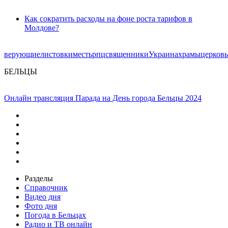
Как сократить расходы на фоне роста тарифов в
Молдове?
верующие
листовки
месть
рпц
священники
Украина
храмы
церковь
БЕЛЬЦЫ
Онлайн трансляция Парада на День города Бельцы 2024
Разделы
Справочник
Видео дня
Фото дня
Погода в Бельцах
Радио и ТВ онлайн