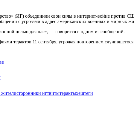
рство» (ИГ) объединили свои силы в интернет-войне против СШ
общений с угрозами в адрес американских военных и мирных жит
онной целью для нас», — говорится в одном из сообщений.
ми терактов 11 сентября, угрожая повторением случившегося в
ве
?
 жители
сторонники иг
твиты
теракты
хештеги