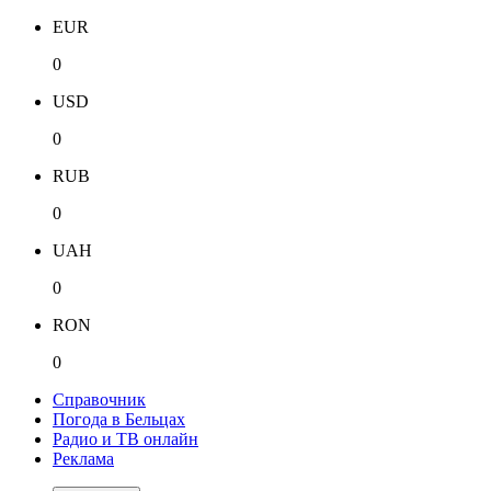
EUR
0
USD
0
RUB
0
UAH
0
RON
0
Справочник
Погода в Бельцах
Радио и ТВ онлайн
Реклама