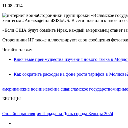
11.08.2014
Сторонники группировки «Исламское госуда
хештегом #AmessagefromISIStoUS. В сети появились тысячи со
«Если США будут бомбить Ирак, каждый американец станет зак
Сторонники ИГ также иллюстрируют свои сообщения фотография
Читайте также:
Ключевые преимущества изучения нового языка в Молдо
Как сократить расходы на фоне роста тарифов в Молдове
американские военные
война сша
исламское государство
мирные
БЕЛЬЦЫ
Онлайн трансляция Парада на День города Бельцы 2024