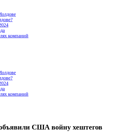
Молдове
лдове?
2024
ода
илях компаний
Молдове
лдове?
2024
ода
илях компаний
 объявили США войну хештегов