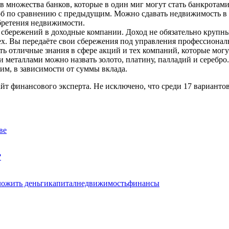
 множества банков, которые в один миг могут стать банкротами
б по сравнению с предыдущим. Можно сдавать недвижимость в 
бретения недвижимости.
сбережений в доходные компании. Доход не обязательно крупный
ex. Вы передаёте свои сбережения под управления профессиона
ть отличные знания в сфере акций и тех компаний, которые могут
металлами можно назвать золото, платину, палладий и серебро
шим, в зависимости от суммы вклада.
айт финансового эксперта. Не исключено, что среди 17 вариант
ве
?
ложить деньги
капитал
недвижимость
финансы