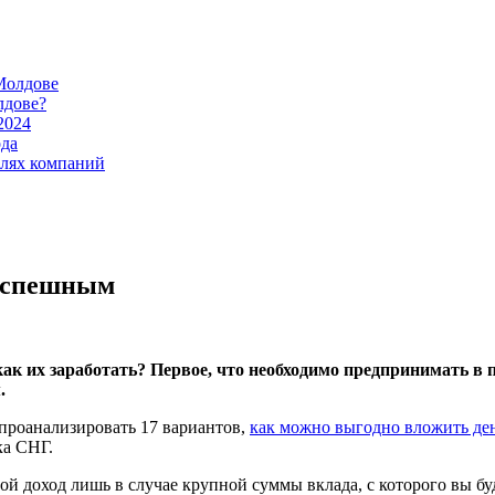
Молдове
лдове?
2024
ода
илях компаний
 успешным
 как их заработать? Первое, что необходимо предпринимать в
.
проанализировать 17 вариантов,
как можно выгодно вложить де
ка СНГ.
ой доход лишь в случае крупной суммы вклада, с которого вы бу