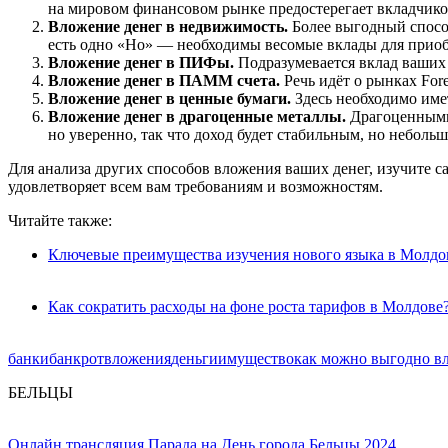
на мировом финансовом рынке предостерегает вкладчиков
Вложение денег в недвижимость.
Более выгодный спосо
есть одно «Но» — необходимы весомые вклады для прио
Вложение денег в ПИФы.
Подразумевается вклад ваших 
Вложение денег в ПАММ счета.
Речь идёт о рынках For
Вложение денег в ценные бумаги.
Здесь необходимо име
Вложение денег в драгоценные металлы.
Драгоценными 
но уверенно, так что доход будет стабильным, но неболь
Для анализа других способов вложения ваших денег, изучите с
удовлетворяет всем вам требованиям и возможностям.
Читайте также:
Ключевые преимущества изучения нового языка в Молдо
Как сократить расходы на фоне роста тарифов в Молдове
банки
банкрот
вложения
деньги
имущество
как можно выгодно в
БЕЛЬЦЫ
Онлайн трансляция Парада на День города Бельцы 2024