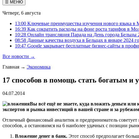
☰ МЕНЮ
Четверг, 6 августа
13:00 Ключевые преимущества изучения нового языка в 
16:39 Как сократить расходы на фоне роста тарифов в Мо
10:28 Онлайн трансляция Парада на День города Бельцы 
08:58 Данные качества воздуха в Бельцах в январе 2024 г
10:47 Google закрывает бесплатные бизнес-сайты в проф
Все новости →
Главная
→
Экономика
17 способов в помощь стать богатым и
04.07.2014
Вы всё ещё не знаете, куда вложить деньги или
экспертов и рынка инвестиций в вашей стране и за рубежом
Отличный финансовый аналитик и предприниматель советует 
способов, а остановимся на 6 наиболее удачных с позиции рын
Вложение денег в банк.
Этот способ предполагает больш