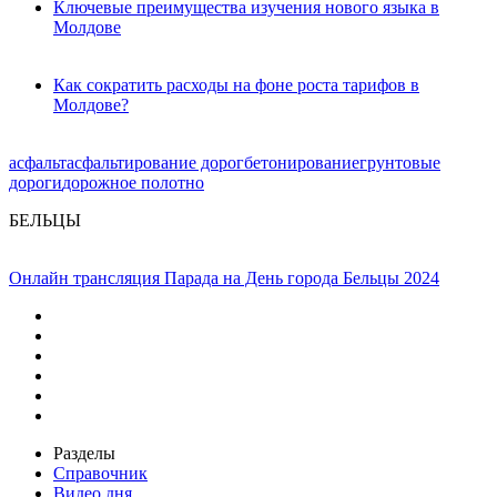
Ключевые преимущества изучения нового языка в
Молдове
Как сократить расходы на фоне роста тарифов в
Молдове?
асфальт
асфальтирование дорог
бетонирование
грунтовые
дороги
дорожное полотно
БЕЛЬЦЫ
Онлайн трансляция Парада на День города Бельцы 2024
Разделы
Справочник
Видео дня